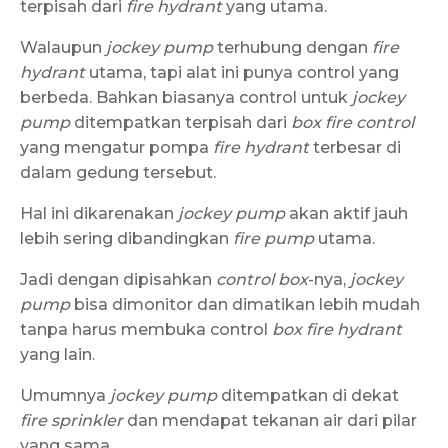
terpisah dari
fire hydrant
yang utama.
Walaupun
jockey pump
terhubung dengan
fire
hydrant
utama, tapi alat ini punya control yang
berbeda. Bahkan biasanya control untuk
jockey
pump
ditempatkan terpisah dari
box fire control
yang mengatur pompa
fire hydrant
terbesar di
dalam gedung tersebut.
Hal ini dikarenakan
jockey pump
akan aktif jauh
lebih sering dibandingkan
fire pump
utama.
Jadi dengan dipisahkan
control box
-nya,
jockey
pump
bisa dimonitor dan dimatikan lebih mudah
tanpa harus membuka control
box fire hydrant
yang lain.
Umumnya
jockey pump
ditempatkan di dekat
fire sprinkler
dan mendapat tekanan air dari pilar
yang sama.