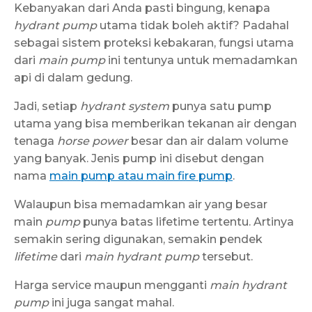
Kebanyakan dari Anda pasti bingung, kenapa
hydrant pump
utama tidak boleh aktif? Padahal
sebagai sistem proteksi kebakaran, fungsi utama
dari
main pump
ini tentunya untuk memadamkan
api di dalam gedung.
Jadi, setiap
hydrant system
punya satu pump
utama yang bisa memberikan tekanan air dengan
tenaga
horse power
besar dan air dalam volume
yang banyak. Jenis pump ini disebut dengan
nama
main pump atau main fire pump
.
Walaupun bisa memadamkan air yang besar
main
pump
punya batas lifetime tertentu. Artinya
semakin sering digunakan, semakin pendek
lifetime
dari
main hydrant pump
tersebut.
Harga service maupun mengganti
main hydrant
pump
ini juga sangat mahal.