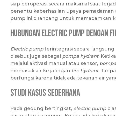
siap beroperasi secara maksimal saat terja
penentu keberhasilan upaya pemadaman api 
pump ini dirancang untuk memadamkan keb
Hubungan Electric Pump dengan Fi
Electric pump
terintegrasi secara langsun
disebut juga sebagai
pompa hydrant
. Keti
melalui aktivasi manual atau sensor,
pompa
memasok air ke jaringan
fire hydrant
. Tanp
berfungsi karena tidak ada tekanan air 
Studi Kasus Sederhana
Pada gedung bertingkat,
electric pump
bia
dasar atau basement. Ketika ada kebakaran