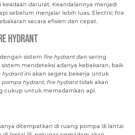
di keadaan darurat. Keandalannya menjadi
sebelum menjalar lebih luas. Electric fire
akaran secara efisien dan cepat.
re Hydrant
g dengan sistem
fire hydrant
dan sering
ka sistem mendeteksi adanya kebakaran, baik
 hydrant
ini akan segera bekerja untuk
a
pompa hydrant
,
fire hydrant
tidak akan
yang cukup untuk memadamkan api.
sanya ditempatkan di ruang pompa di lantai
 di lantai 15, petugas pemadam akan