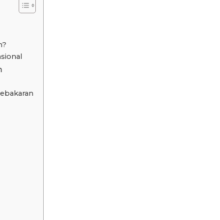
n?
sional
m
Kebakaran