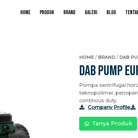
HOME
PRODUK
BRAND
GALERI
BLOG
TENTA
HOME
/
BRAND
/
DAB P
DAB PUMP EU
Pompa sentrifugal hori
teknopolimer, penopan
continous duty.
Company Profile
Tanya Produk