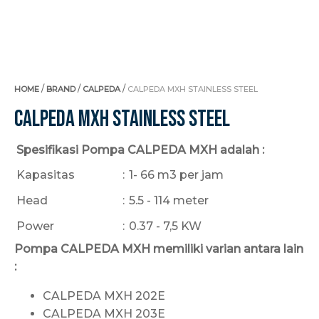
/
/
/
HOME
BRAND
CALPEDA
CALPEDA MXH STAINLESS STEEL
Calpeda MXH Stainless Steel
Spesifikasi Pompa CALPEDA MXH adalah :
Kapasitas
:
1- 66 m3 per jam
Head
:
5.5 - 114 meter
Power
:
0.37 - 7,5 KW
Pompa CALPEDA
MXH
memiliki varian antara lain
:
CALPEDA MXH 202E
CALPEDA MXH 203E