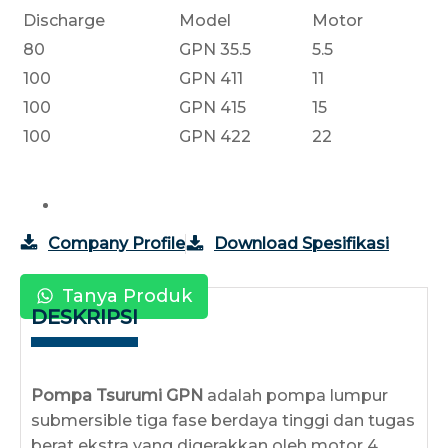
Discharge
Model
Motor
80
GPN 35.5
5.5
100
GPN 411
11
100
GPN 415
15
100
GPN 422
22
Company Profile
Download Spesifikasi
Tanya Produk
DESKRIPSI
Pompa Tsurumi GPN
adalah pompa lumpur
submersible tiga fase berdaya tinggi dan tugas
berat ekstra yang digerakkan oleh motor 4