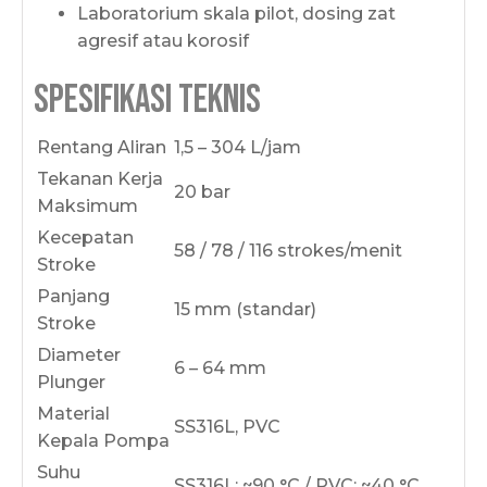
Laboratorium skala pilot, dosing zat
agresif atau korosif
Spesifikasi Teknis
Rentang Aliran
1,5 – 304 L/jam
Tekanan Kerja
20 bar
Maksimum
Kecepatan
58 / 78 / 116 strokes/menit
Stroke
Panjang
15 mm (standar)
Stroke
Diameter
6 – 64 mm
Plunger
Material
SS316L, PVC
Kepala Pompa
Suhu
SS316L: ~90 °C / PVC: ~40 °C