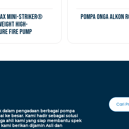
ax MINI-STRIKER®
Pompa Onga Alkon R
weight High-
ure Fire Pump
ak dalam pengadaan berbagai pompa
i ke besar. Kami hadir sebagai solusi
ga ahli kami yang siap membantu spek
ami berikan dijamin Asli dan