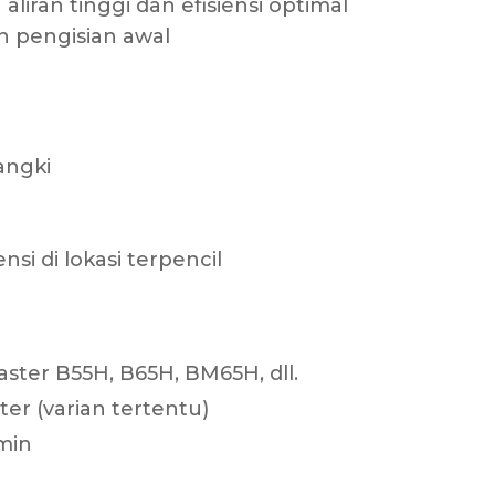
liran tinggi dan efisiensi optimal
n pengisian awal
tangki
i di lokasi terpencil
ter B55H, B65H, BM65H, dll.
er (varian tertentu)
min