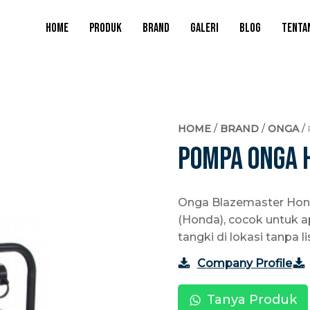
HOME
PRODUK
BRAND
GALERI
BLOG
TENTA
HOME
/
BRAND
/
ONGA
/
Pompa Onga 
Onga Blazemaster Hond
(Honda), cocok untuk apli
tangki di lokasi tanpa lis
Company Profile
Tanya Produk