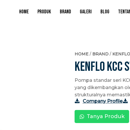
HOME
PRODUK
BRAND
GALERI
BLOG
TENTA
HOME
/
BRAND
/
KENFL
Kenflo KCC S
Pompa standar seri KCC
yang dikembangkan oleh
strukturalnya memastik
Company Profile
Tanya Produk