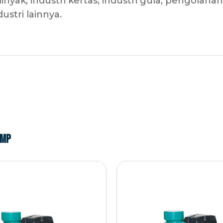
inyak, industri kertas, industri gula, pengolahan
stri lainnya.
ump