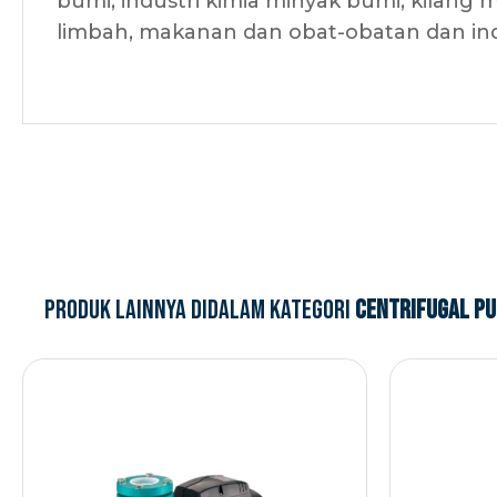
bumi, industri kimia minyak bumi, kilang m
limbah, makanan dan obat-obatan dan indu
Produk lainnya didalam kategori
Centrifugal P